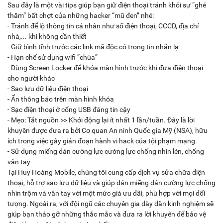
Sau đây là một vài tips giúp bạn giữ điện thoại tránh khỏi sự “ghé
thăm” bất chợt của những hacker “mũ đen” nhé:
- Tránh để lộ thông tin cá nhân như số điện thoại, CCCD, địa chỉ
nhà,... khi không cần thiết
- Giữ bình tĩnh trước các link mã độc có trong tin nhắn lạ
- Hạn chế sử dụng wifi “chùa”
- Dùng Screen Locker để khóa màn hình trước khi đưa điện thoại
cho người khác
- Sao lưu dữ liệu điện thoại
- Ẩn thông báo trên màn hình khóa
- Sạc điện thoại ở cổng USB đáng tin cậy
- Mẹo: Tắt nguồn >> Khởi động lại ít nhất 1 lần/tuần. Đây là lời
khuyên được đưa ra bởi Cơ quan An ninh Quốc gia Mỹ (NSA), hữu
ích trong việc gây gián đoạn hành vi hack của tội phạm mạng.
- Sử dụng miếng dán cường lực cường lực chống nhìn lén, chống
vân tay
Tại Huy Hoàng Mobile, chúng tôi cung cấp dịch vụ sửa chữa điện
thoại, hỗ trợ sao lưu dữ liệu và giúp dán miếng dán cường lực chống
nhìn trộm và vân tay với một mức giá ưu đãi, phù hợp với mọi đối
tượng. Ngoài ra, với đội ngũ các chuyên gia dày dặn kinh nghiệm sẽ
giúp bạn tháo gỡ những thắc mắc và đưa ra lời khuyên để bảo vệ