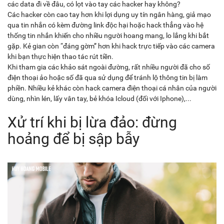
các data đi về đâu, có lọt vào tay các hacker hay không?
Các hacker còn cao tay hơn khi lợi dụng uy tín ngân hàng, giả mạo
qua tin nhắn có kèm đường link độc hại hoặc hack thẳng vào hệ
thống tin nhắn khiến cho nhiều người hoang mang, lo lắng khi bắt
gặp. Kẻ gian còn “đáng gờm” hơn khi hack trực tiếp vào các camera
khi bạn thực hiện thao tác rút tiền.
Khi tham gia các khảo sát ngoài đường, rất nhiều người đã cho số
điện thoại ảo hoặc số đã qua sử dụng để tránh lộ thông tin bị làm
phiền. Nhiều kẻ khác còn hack camera điện thoại cá nhân của người
dùng, nhìn lén, lấy vân tay, bẻ khóa Icloud (đối với Iphone),...
Xử trí khi bị lừa đảo: đừng
hoảng để bị sập bẫy