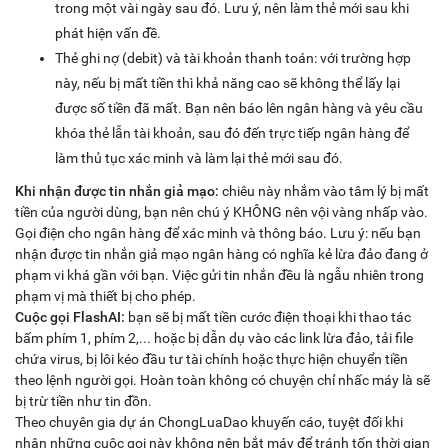
trong một vài ngày sau đó. Lưu ý, nên làm thẻ mới sau khi
phát hiện vấn đề.
Thẻ ghi nợ (debit) và tài khoản thanh toán: với trường hợp
này, nếu bị mất tiền thì khả năng cao sẽ không thể lấy lại
được số tiền đã mất. Bạn nên báo lên ngân hàng và yêu cầu
khóa thẻ lẫn tài khoản, sau đó đến trực tiếp ngân hàng để
làm thủ tục xác minh và làm lại thẻ mới sau đó.
Khi nhận được tin nhắn giả mạo:
chiêu này nhắm vào tâm lý bị mất
tiền của người dùng, bạn nên chú ý KHÔNG nên vội vàng nhấp vào.
Gọi điện cho ngân hàng để xác minh và thông báo. Lưu ý: nếu bạn
nhận được tin nhắn giả mạo ngân hàng có nghĩa kẻ lừa đảo đang ở
phạm vi khá gần với bạn. Việc gửi tin nhắn đều là ngẫu nhiên trong
phạm vị mà thiết bị cho phép.
Cuộc gọi FlashAI:
bạn sẽ bị mất tiền cước điện thoại khi thao tác
bấm phím 1, phím 2,... hoặc bị dẫn dụ vào các link lừa đảo, tải file
chứa virus, bị lôi kéo đầu tư tài chính hoặc thực hiện chuyển tiền
theo lệnh người gọi. Hoàn toàn không có chuyện chỉ nhấc máy là sẽ
bị trừ tiền như tin đồn.
Theo chuyên gia dự án ChongLuaDao khuyến cáo, tuyệt đối khi
nhận những cuộc gọi này không nên bắt máy để tránh tốn thời gian