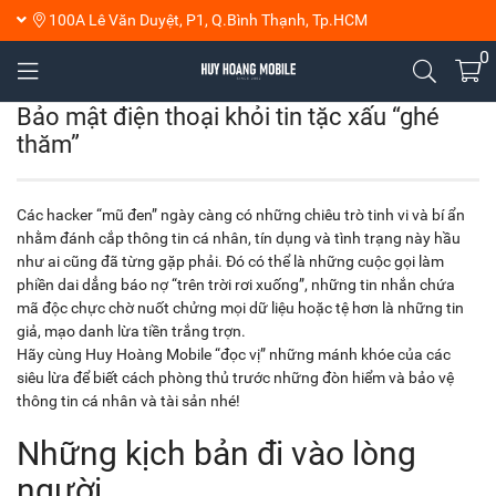
100A Lê Văn Duyệt, P1, Q.Bình Thạnh, Tp.HCM
0
Bảo mật điện thoại khỏi tin tặc xấu “ghé
thăm”
Các hacker “mũ đen” ngày càng có những chiêu trò tinh vi và bí ẩn
nhằm đánh cắp thông tin cá nhân, tín dụng và tình trạng này hầu
như ai cũng đã từng gặp phải. Đó có thể là những cuộc gọi làm
phiền dai dẳng báo nợ “trên trời rơi xuống”, những tin nhắn chứa
mã độc chực chờ nuốt chửng mọi dữ liệu hoặc tệ hơn là những tin
giả, mạo danh lừa tiền trắng trợn.
Hãy cùng Huy Hoàng Mobile “đọc vị” những mánh khóe của các
siêu lừa để biết cách phòng thủ trước những đòn hiểm và bảo vệ
thông tin cá nhân và tài sản nhé!
Những kịch bản đi vào lòng
người