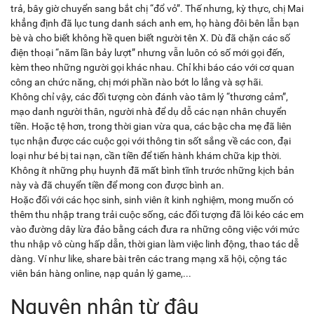
trả, bây giờ chuyển sang bắt chị “đổ vỏ”. Thế nhưng, kỳ thực, chị Mai
khẳng định đã lục tung danh sách anh em, họ hàng đôi bên lẫn bạn
bè và cho biết không hề quen biết người tên X. Dù đã chặn các số
điện thoại “năm lần bảy lượt” nhưng vẫn luôn có số mới gọi đến,
kèm theo những người gọi khác nhau. Chỉ khi báo cáo với cơ quan
công an chức năng, chị mới phần nào bớt lo lắng và sợ hãi.
Không chỉ vậy, các đối tượng còn đánh vào tâm lý “thương cảm”,
mạo danh người thân, người nhà để dụ dỗ các nạn nhân chuyển
tiền. Hoặc tệ hơn, trong thời gian vừa qua, các bậc cha mẹ đã liên
tục nhận được các cuộc gọi với thông tin sốt sắng về các con, đại
loại như bé bị tai nạn, cần tiền để tiến hành khám chữa kịp thời.
Không ít những phụ huynh đã mất bình tĩnh trước những kịch bản
này và đã chuyển tiền để mong con được bình an.
Hoặc đối với các học sinh, sinh viên ít kinh nghiệm, mong muốn có
thêm thu nhập trang trải cuộc sống, các đối tượng đã lôi kéo các em
vào đường dây lừa đảo bằng cách đưa ra những công việc với mức
thu nhập vô cùng hấp dẫn, thời gian làm việc linh động, thao tác dễ
dàng. Ví như like, share bài trên các trang mạng xã hội, cộng tác
viên bán hàng online, nạp quản lý game,...
Nguyên nhân từ đâu