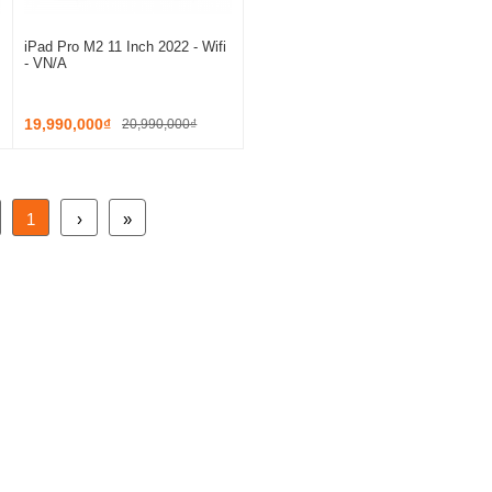
iPad Pro M2 11 Inch 2022 - Wifi
- VN/A
19,990,000₫
20,990,000₫
1
›
»