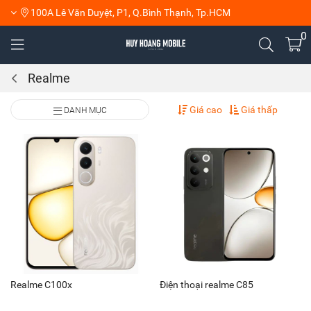
100A Lê Văn Duyệt, P1, Q.Bình Thạnh, Tp.HCM
0
Realme
Giá cao
Giá thấp
DANH MỤC
Realme C100x
Điện thoại realme C85