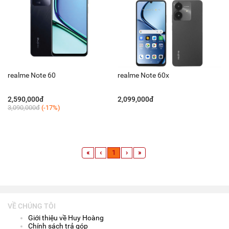
realme Note 60
realme Note 60x
2,590,000đ
2,099,000đ
3,090,000đ
(-17%)
«
‹
1
›
»
VỀ CHÚNG TÔI
Giới thiệu về Huy Hoàng
Chính sách trả góp