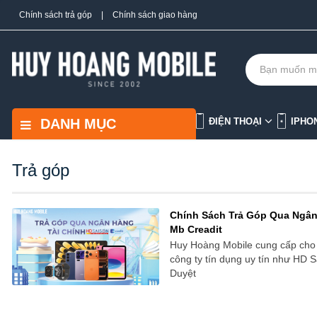
Chính sách trả góp
|
Chính sách giao hàng
DANH MỤC
ĐIỆN THOẠI
IPHO
Trả góp
Chính Sách Trả Góp Qua Ngân
Mb Creadit
Huy Hoàng Mobile cung cấp cho b
công ty tín dụng uy tín như HD 
Duyệt