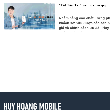
"Tất Tần Tật" về mua trả góp 
Nhằm nâng cao chất lượng phụ
khách sở hữu được các sản p
giá và chính sách ưu đãi, Huy
thiệu quý khách hàng thân th
quyền khi tham gia mua trả gó