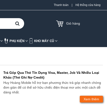
Thanh toán
|
Hệ thống cửa hàng
Giỏ hàng
K
PHỤ KIỆN
KHO MÁY CŨ
Trả Góp Qua Thẻ Tín Dụng Visa, Master, Jcb Và Nhiều Loại
Khác (Thẻ Ghi Nợ Credit)
Huy Hoàng Mobile hỗ trợ bạn phương thức trả góp nhanh chóng
đơn giản để có thể sở hữu chiếc điện thoại mơ ước một cách dễ
dàng nhất.
Xem thêm