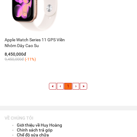
Apple Watch Series 11 GPS Viền
Nhôm Dây Cao Su
8,450,000đ
9,450,000đ
(-11%)
«
‹
1
›
»
VỀ CHÚNG TÔI
Giới thiệu về Huy Hoàng
Chính sách trả góp
Chế độ sửa chữa