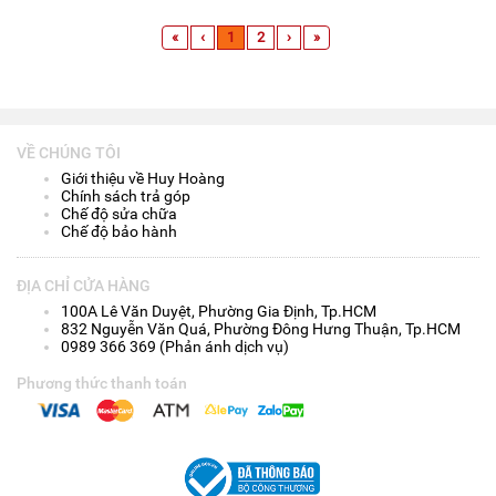
«
‹
1
2
›
»
VỀ CHÚNG TÔI
Giới thiệu về Huy Hoàng
Chính sách trả góp
Chế độ sửa chữa
Chế độ bảo hành
ĐỊA CHỈ CỬA HÀNG
100A Lê Văn Duyệt, Phường Gia Định, Tp.HCM
832 Nguyễn Văn Quá, Phường Đông Hưng Thuận, Tp.HCM
0989 366 369 (Phản ánh dịch vụ)
Phương thức thanh toán