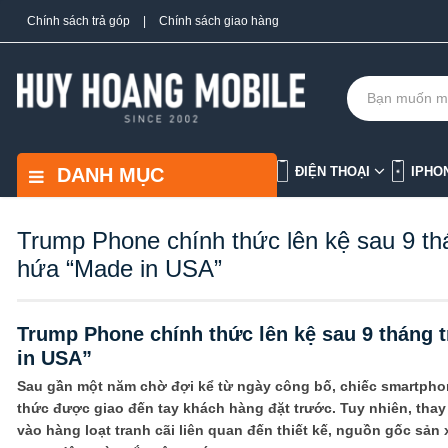
Chính sách trả góp
|
Chính sách giao hàng
DANH MỤC
ĐIỆN THOẠI
IPHO
Trump Phone chính thức lên kệ sau 9 thán
hứa “Made in USA”
Trump Phone chính thức lên kệ sau 9 tháng tr
in USA”
Sau gần một năm chờ đợi kể từ ngày công bố, chiếc smartph
thức được giao đến tay khách hàng đặt trước. Tuy nhiên, tha
vào hàng loạt tranh cãi liên quan đến thiết kế, nguồn gốc sản