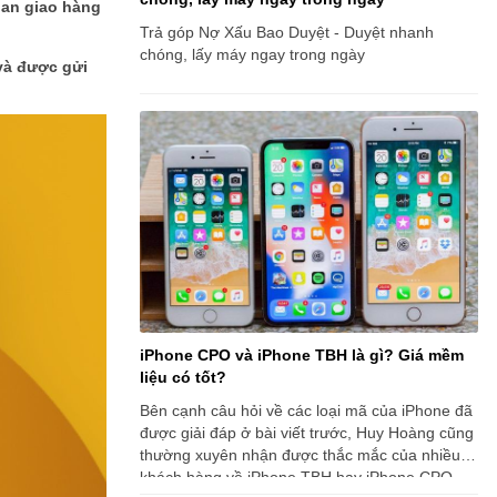
ian giao hàng
Trả góp Nợ Xấu Bao Duyệt - Duyệt nhanh
chóng, lấy máy ngay trong ngày
 và được gửi
iPhone CPO và iPhone TBH là gì? Giá mềm
liệu có tốt?
Bên cạnh câu hỏi về các loại mã của iPhone đã
được giải đáp ở bài viết trước, Huy Hoàng cũng
thường xuyên nhận được thắc mắc của nhiều
khách hàng về iPhone TBH hay iPhone CPO.