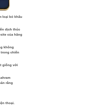
m loại bỏ khẩu
ến dịch thúc
bsite của hãng
ưng không
 trong chiến
t giống với
Shahram
oán rằng
ện thoại.