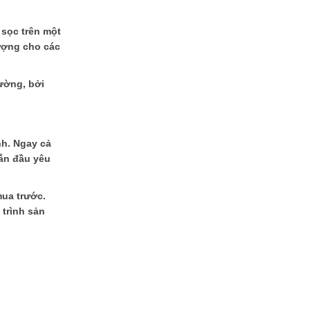
 sọc trên một
tượng cho các
ường, bởi
nh. Ngay cả
dẫn đầu yêu
mua trước.
trình sản