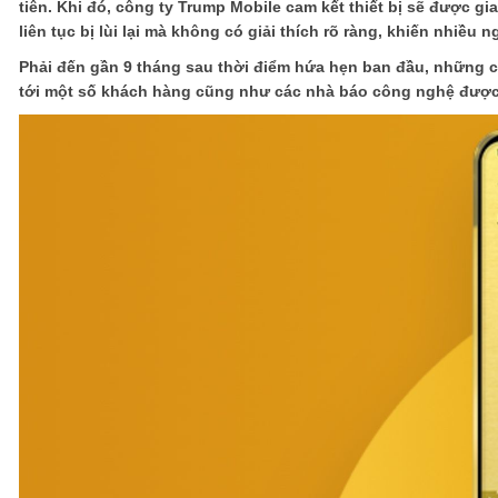
tiên. Khi đó, công ty Trump Mobile cam kết thiết bị sẽ được g
liên tục bị lùi lại mà không có giải thích rõ ràng, khiến nhiều n
Phải đến gần 9 tháng sau thời điểm hứa hẹn ban đầu, những ch
tới một số khách hàng cũng như các nhà báo công nghệ được