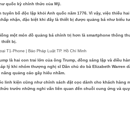
như quốc kỳ chính thức của Mỹ.
n tuyên bố độc lập khỏi Anh quốc năm 1776. Vì vậy, việc thiếu hai
hấp nhận, đặc biệt khi đây là thiết bị được quảng bá như biểu 
iống một món đồ quảng bá chính trị hơn là smartphone thông th
thiết bị.
rump là hai con trai lớn của ông Trump, đồng sáng lập và điều hà
pháp lý khi nhóm thượng nghị sĩ Dân chủ do bà Elizabeth Warren 
ả năng quảng cáo gây hiểu nhầm.
ốc linh kiện cũng như chính sách đặt cọc dành cho khách hàng 
thức trước những nghi vấn liên quan đến chuỗi cung ứng và quy 