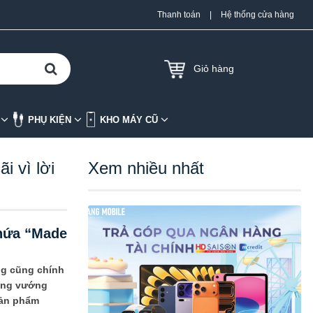
Thanh toán
|
Hệ thống cửa hàng
Giỏ hàng
K
PHỤ KIỆN
KHO MÁY CŨ
i vì lời
Xem nhiều nhất
 hứa “Made
ng cũng chính
hóng vướng
 sản phẩm