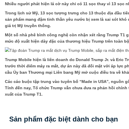
Nhiều người phát hiện lá cờ này chỉ có 11 sọc thay vì 13 sọc 
Trong lịch sử Mỹ, 13 sọc tượng trưng cho 13 thuộc địa đầu tiê
sản phẩm mang đậm tinh thần yêu nước bị xem là sai sót khó c
giá trị Mỹ truyền thống.
Một số nhà phê bình công nghệ còn nhận xét rằng Trump T1 g
mức độ xuất hiện dày đặc của thương hiệu Trump trên toàn bộ 
Trump Mobile hiện là liên doanh do Donald Trump Jr. và Eric T
trước thời điểm máy ra mắt, dự án này đã đối mặt với áp lực 
cầu Ủy ban Thương mại Liên bang Mỹ mở cuộc điều tra về kh
Các cáo buộc tập trung vào tuyên bố “Made in USA”, nguồn g
Tính đến nay, Tổ chức Trump vẫn chưa đưa ra phản hồi chính 
xuất của Trump T1.
Sản phẩm đặc biệt dành cho bạn