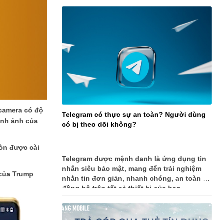
 camera có độ
Telegram có thực sự an toàn? Người dùng
ình ảnh của
có bị theo dõi không?
còn được cài
Telegram được mệnh danh là ứng dụng tin
nhắn siêu bảo mật, mang đến trải nghiệm
 của Trump
nhắn tin đơn giản, nhanh chóng, an toàn và
đồng bộ trên tất cả thiết bị của bạn.