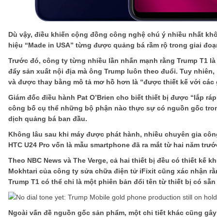
Dù vậy, điều khiến cộng đồng công nghệ chú ý nhiều nhất khô
hiệu “Made in USA” từng được quảng bá rầm rộ trong giai đoạ
Trước đó, công ty từng nhiều lần nhấn mạnh rằng Trump T1 là
đẩy sản xuất nội địa mà ông Trump luôn theo đuổi. Tuy nhiên,
và được thay bằng mô tả mơ hồ hơn là “được thiết kế với các g
Giám đốc điều hành Pat O’Brien cho biết thiết bị được “lắp rá
công bố cụ thể những bộ phận nào thực sự có nguồn gốc trong
dịch quảng bá ban đầu.
Không lâu sau khi máy được phát hành, nhiều chuyên gia công
HTC U24 Pro vốn là mẫu smartphone đã ra mắt từ hai năm trướ
Theo NBC News và The Verge, cả hai thiết bị đều có thiết kế
Mokhtari của công ty sửa chữa điện tử iFixit cũng xác nhận rằ
Trump T1 có thể chỉ là một phiên bản đổi tên từ thiết bị có sẵn 
Ngoài vấn đề nguồn gốc sản phẩm, một chi tiết khác cũng gây t