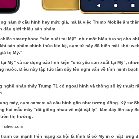
ng nằm ở cấu hình hay mức giá, mà là việc Trump Mobile âm thầ
n đầu giới thiệu sản phẩm.
 chiếc smartphone “sản xuất tại Mỹ”, như một biểu tượng cho chi
 khi sản phẩm chính thức lên kệ, cụm từ này đã biến mất khỏi we
iá trị Mỹ.”
p tại Mỹ” và sử dụng các linh kiện “chủ yếu sản xuất tại Mỹ”, nh
 nước. Điều này lập tức làm dấy lên nghi vấn về tính minh bạch
 nghệ nhận thấy Trump T1 có ngoại hình và thông số kỹ thuật rấ
c.
 khung máy, cụm camera và cấu hình gần như tương đồng. Kỹ sư 
ng hai mẫu máy “rất giống nhau về mặt vật lý”, làm dấy lên suy đ
trên thị trường.
ranh cãi mạnh trên mạng xã hội là hình lá cờ Mỹ in ở mặt lưng đi