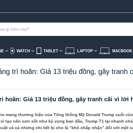
NE
WATCH
TABLET
LAPTOP
MACBOO
g trì hoãn: Giá 13 triệu đồng, gây tranh cã
ì hoãn: Giá 13 triệu đồng, gây tranh cãi vì lời
one mang thương hiệu của Tổng thống Mỹ Donald Trump cuối cù
y vì tạo nên cơn sốt như kỳ vọng ban đầu, Trump T1 lại nhanh c
 xuất và cả những chi tiết bị cho là “khó chấp nhận” đối với một